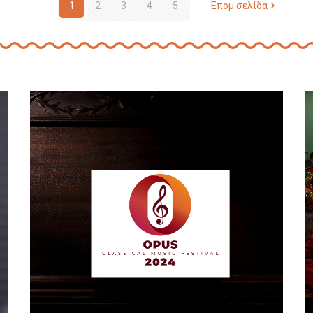
1
2
3
4
5
Επομ σελίδα