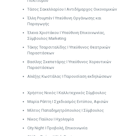
Πολιτισμού
Τάσος Σακελλαρίου Ι Αντιδήμαρχος Οικονομικών
Έλλη Ρουμπέν Ι Υπεύθυνη Οργάνωσης και
Παραγωγής
Έλενα Χριστάκου Ι Υπεύθυνη Επικοινωνίας,
Σύμβουλος Marketing
Τάκης Τσαρσιταλίδης Ι Υπεύθυνος Θεατρικών
Παραστάσεων
Βασίλης Σκεπετάρης Ι Υπεύθυνος Χορευτικών
Παραστάσεων
Αλέξης Κωστάλας Ι Παρουσίαση εκδηλώσεων
Χρήστος Νινιός Ι Καλλιτεχνικός Σύμβουλος
Μαρία Ράπτη Ι Σχεδιασμός Εντύπου, Αφισών
Μίλτος Παπαδημητρόπουλος Ι Σύμβουλος
Νίκος Παύλου Ι Ηχοληψία
City Night Ι Προβολή, Επικοινωνία