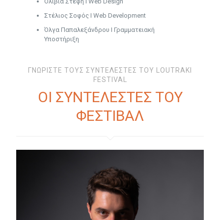
Ολίβια Στέφη Ι Web Design
Στέλιος Σοφός Ι Web Development
Όλγα Παπαλεξάνδρου Ι Γραμματειακή
Υποστήριξη
ΓΝΩΡΙΣΤΕ ΤΟΥΣ ΣΥΝΤΕΛΕΣΤΕΣ ΤΟΥ LOUTRAKI
FESTIVAL
ΟΙ ΣΥΝΤΕΛΕΣΤΕΣ ΤΟΥ
ΦΕΣΤΙΒΑΛ