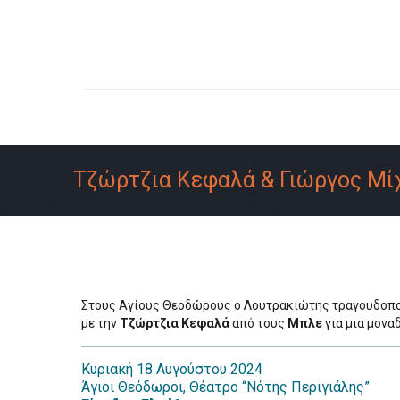
Τζώρτζια Κεφαλά & Γιώργος Μί
Στους Αγίους Θεοδώρους ο Λουτρακιώτης τραγουδοπ
με την
Τζώρτζια Κεφαλά
από τους
Μπλε
για μια μονα
Κυριακή 18 Αυγούστου 2024
Άγιοι Θεόδωροι, Θέατρο “Νότης Περιγιάλης”