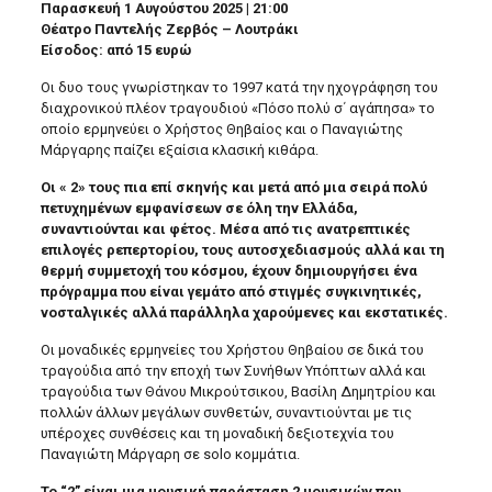
Παρασκευή 1 Αυγούστου 2025 | 21:00
Θέατρο Παντελής Ζερβός – Λουτράκι
Είσοδος: από 15 ευρώ
Οι δυο τους γνωρίστηκαν το 1997 κατά την ηχογράφηση του
διαχρονικού πλέον τραγουδιού «Πόσο πολύ σ΄ αγάπησα» το
οποίο ερμηνεύει ο Χρήστος Θηβαίος και ο Παναγιώτης
Μάργαρης παίζει εξαίσια κλασική κιθάρα.
Οι « 2» τους πια επί σκηνής και μετά από μια σειρά πολύ
πετυχημένων εμφανίσεων σε όλη την Ελλάδα,
συναντιούνται και φέτος. Μέσα από τις ανατρεπτικές
επιλογές ρεπερτορίου, τους αυτοσχεδιασμούς αλλά και τη
θερμή συμμετοχή του κόσμου, έχουν δημιουργήσει ένα
πρόγραμμα που είναι γεμάτο από στιγμές συγκινητικές,
νοσταλγικές αλλά παράλληλα χαρούμενες και εκστατικές.
Οι μοναδικές ερμηνείες του Χρήστου Θηβαίου σε δικά του
τραγούδια από την εποχή των Συνήθων Υπόπτων αλλά και
τραγούδια των Θάνου Μικρούτσικου, Βασίλη Δημητρίου και
πολλών άλλων μεγάλων συνθετών, συναντιούνται με τις
υπέροχες συνθέσεις και τη μοναδική δεξιοτεχνία του
Παναγιώτη Μάργαρη σε solo κομμάτια.
Το “2” είναι μια μουσική παράσταση 2 μουσικών που